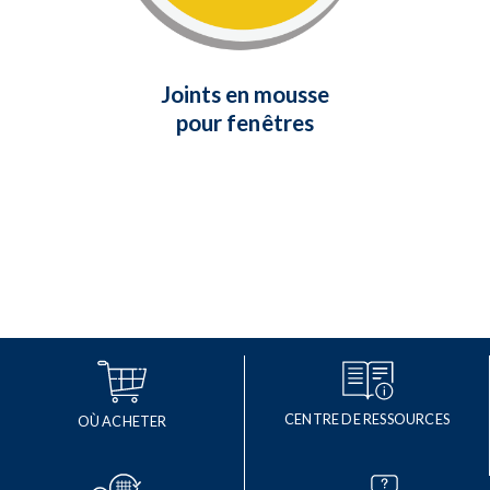
et d'humidité.
En savoir plus
Joints en mousse
pour fenêtres
CENTRE DE RESSOURCES
OÙ ACHETER