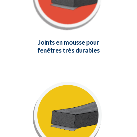
très durables Climaloc sont composés
de PVC à cellules fermées, offrant une
résistance moyenne à l'usure.
En savoir plus
Joints en mousse pour
fenêtres très durables
Joints en mousse
pour fenêtres
Notre gamme complète de rubans
adhésifs en mousse d'étanchéité est
idéale pour sceller les fenêtres et les
portes car ils éliminent les fuites d'air