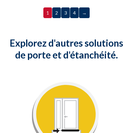
1
2
3
4
→
Explorez d'autres solutions
de porte et d'étanchéité.
Bas de porte
Scellez les espaces entre le bas de
votre porte et le seuil avec cette
solution simple et peu coûteuse.