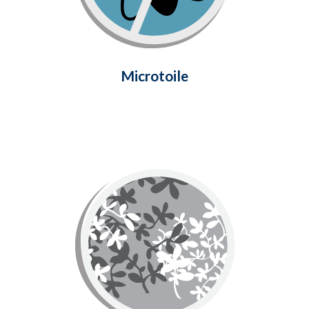
insectes de passer, pour créer un
confort tout au long de la saison.
En savoir plus
Microtoile
Décorative
Moustiquaire décorative est fait de
treillis flexible en fibre de verre pour
une installation facile. Le motif unique
de ce moustiquaire offre une touche de
finition exquise et une plus grande
intimité.