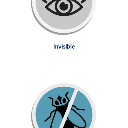
maison et profitez d'une vue agréable
et dégagée sur votre environnement
extérieur sans compromettre la
durabilité.
En savoir plus
Invisible
Moustiquaire en microtoile
La maille en fibre de verre souple et
tissée serré empêche les no-see-ums,
les moucherons et même les plus petits