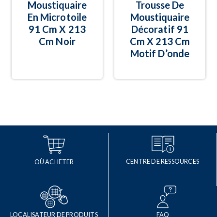
Moustiquaire
Trousse De
En Microtoile
Moustiquaire
91 Cm X 213
Décoratif 91
Cm Noir
Cm X 213 Cm
Motif D’onde
CENTRE DE RESSOURCES
OÙ ACHETER
LOCALISATEUR DE PRODUITS
FAQ