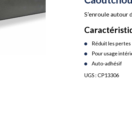
S’enroule autour 
Caractéristi
Réduit les pertes
Pour usage intéri
Auto-adhésif
UGS :
CP13306