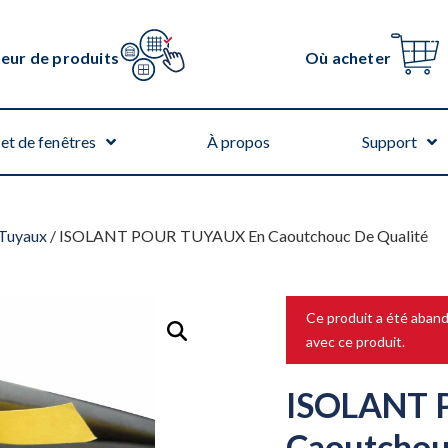
teur de produits
Où acheter
et de fenêtres
À propos
Support
 Tuyaux
/ ISOLANT POUR TUYAUX En Caoutchouc De Qualité
Ce produit a été aban
avec ce produit.
ISOLANT 
Caoutchou