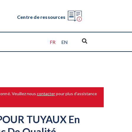
Centre de ressources
FR
EN
donné. Veuillez nous
contacter
pour plus d’assistance
POUR TUYAUX En
c De Qualité