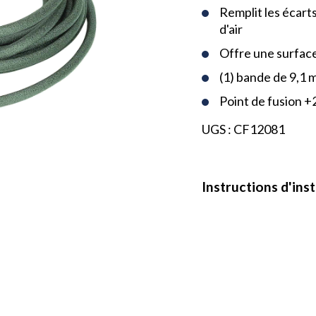
Remplit les écart
d'air
Offre une surface
(1) bande de 9,1 
Point de fusion 
UGS :
CF12081
Instructions d'inst