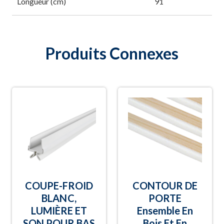
Longueur (cm)
91
Produits Connexes
COUPE-FROID
CONTOUR DE
BLANC,
PORTE
LUMIÈRE ET
Ensemble En
SON POUR BAS
Bois Et En