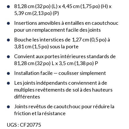
81,28 cm (32 po) (L) x 4,45 cm (1,75 po) (H) x
5,39 cm (2,13 po) (P)
Insertions amovibles à entailles en caoutchouc
pour un remplacement facile des joints
Bouche les interstices de 1,27 cm (0,5 po) à
3,81 cm (1,5 po) sous la porte
Convient aux portes intérieures standards de
81,28 cm (32 po) L x 3,5 cm (1,38 po) P
Installation facile — coulisser simplement
Les joints indépendants conviennent à de
multiples revêtements de sol à des hauteurs
différentes
Joints revêtus de caoutchouc pour réduire la
friction et la résistance
UGS :
CF20775