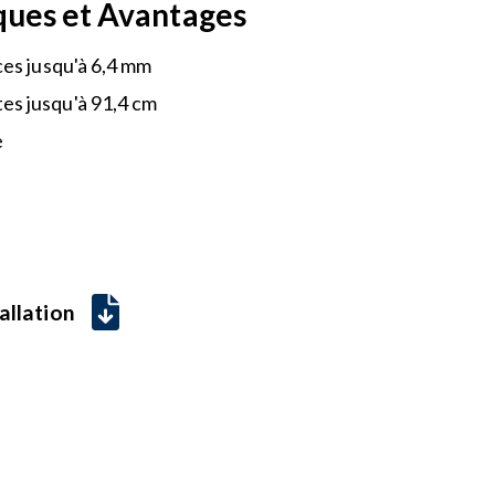
ques et Avantages
ices jusqu'à 6,4 mm
es jusqu'à 91,4 cm
e
allation