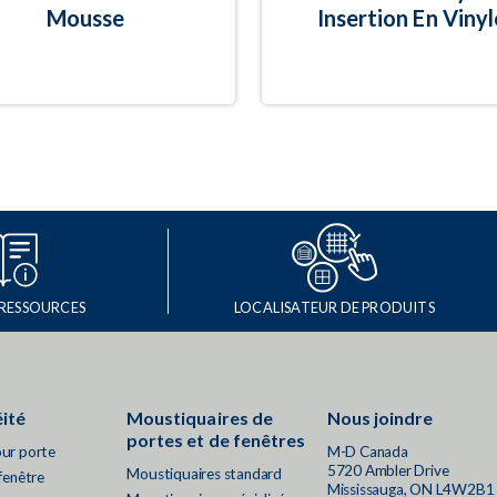
Mousse
Insertion En Vinyl
 RESSOURCES
LOCALISATEUR DE PRODUITS
ité
Moustiquaires de
Nous joindre
portes et de fenêtres
our porte
M-D Canada
5720 Ambler Drive
Moustiquaires standard
 fenêtre
Mississauga, ON L4W2B1