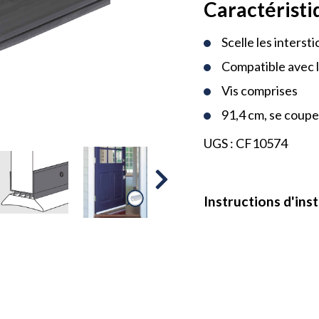
Caractéristi
Scelle les interst
Compatible avec l
Vis comprises
91,4 cm, se coupe
UGS :
CF10574
Instructions d'inst