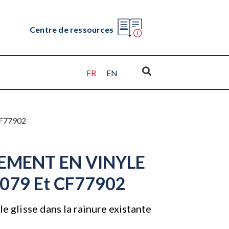
Centre de ressources
FR
EN
F77902
EMENT EN VINYLE
079 Et CF77902
le glisse dans la rainure existante